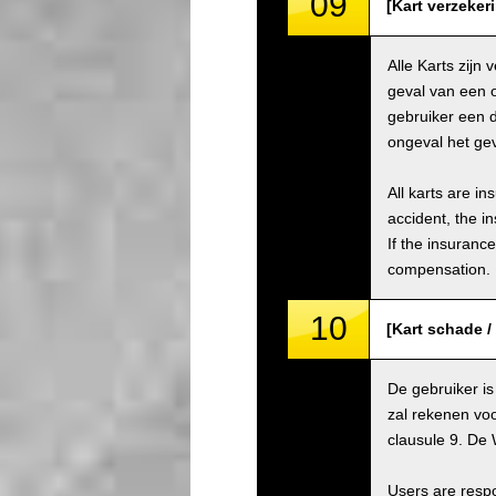
09
[Kart verzeker
Alle Karts zijn
geval van een 
gebruiker een 
ongeval het gev
All karts are i
accident, the i
If the insuranc
compensation.
10
[Kart schade 
De gebruiker is
zal rekenen voo
clausule 9. De 
Users are respo