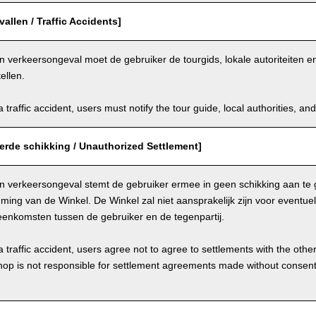
allen / Traffic Accidents]
n verkeersongeval moet de gebruiker de tourgids, lokale autoriteiten 
ellen.
a traffic accident, users must notify the tour guide, local authorities, 
erde schikking / Unauthorized Settlement]
en verkeersongeval stemt de gebruiker ermee in geen schikking aan te 
ing van de Winkel. De Winkel zal niet aansprakelijk zijn voor eventue
eenkomsten tussen de gebruiker en de tegenpartij.
a traffic accident, users agree not to agree to settlements with the othe
hop is not responsible for settlement agreements made without consen