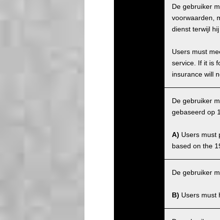
De gebruiker m
voorwaarden, ma
dienst terwijl 
Users must meet
service. If it 
insurance will n
De gebruiker mo
gebaseerd op 1
A)
Users must po
based on the 1
De gebruiker m
B)
Users must ha