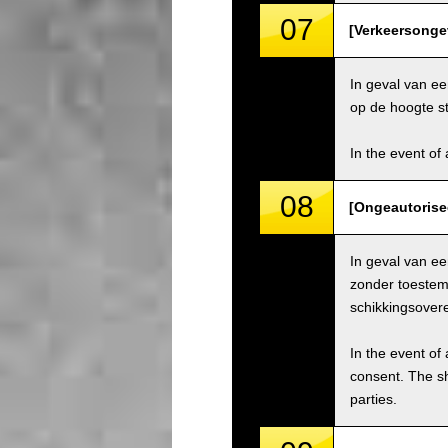
07
[Verkeersongev
In geval van ee
op de hoogte st
In the event of 
08
[Ongeautorise
In geval van e
zonder toestemm
schikkingsover
In the event of 
consent. The s
parties.