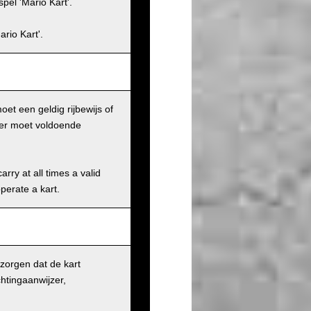
pel 'Mario Kart'.
rio Kart'.
et een geldig rijbewijs of
iker moet voldoende
rry at all times a valid
operate a kart.
 zorgen dat de kart
chtingaanwijzer,