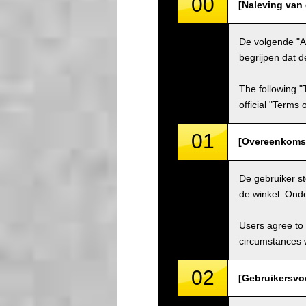
00
[Naleving van
De volgende "A
begrijpen dat d
The following "
official "Terms
01
[Overeenkomst
De gebruiker s
de winkel. Ond
Users agree to 
circumstances w
02
[Gebruikersvo