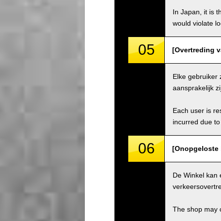
In Japan, it is 
would violate loc
05
[Overtreding va
Elke gebruiker 
aansprakelijk z
Each user is res
incurred due to 
06
[Onopgeloste 
De Winkel kan 
verkeersovertre
The shop may ch