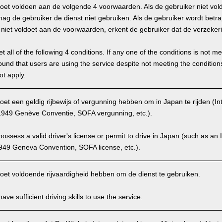
oet voldoen aan de volgende 4 voorwaarden. Als de gebruiker niet vol
g de gebruiker de dienst niet gebruiken. Als de gebruiker wordt betra
hij niet voldoet aan de voorwaarden, erkent de gebruiker dat de verzekeri
 all of the following 4 conditions. If any one of the conditions is not m
is found that users are using the service despite not meeting the conditi
ot apply.
et een geldig rijbewijs of vergunning hebben om in Japan te rijden (Int
949 Genève Conventie, SOFA vergunning, etc.).
ssess a valid driver's license or permit to drive in Japan (such as an I
949 Geneva Convention, SOFA license, etc.).
oet voldoende rijvaardigheid hebben om de dienst te gebruiken.
ve sufficient driving skills to use the service.