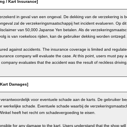
ing / Kart Insurance]
 verzekerd in geval van een ongeval. De dekking van de verzekering is 
ongeval zal de verzekeringsmaatschappij het incident evalueren. Op d
disclaimer van 50,000 Japanse Yen betalen. Als de verzekeringsmaatsch
olg is van roekeloos rijden, kan de gebruiker dekking worden ontzegd.
nsured against accidents. The insurance coverage is limited and regulate
nsurance company will evaluate the case. At this point, users must pay 
e company evaluates that the accident was the result of reckless drivin
/ Kart Damages]
 verantwoordelijk voor eventuele schade aan de karts. De gebruiker beg
r werkelijke schade. Eventuele schade waarbij de verzekeringsmaatscha
Winkel heeft het recht om schadevergoeding te eisen.
nsible for any damage to the kart. Users understand that the shop will 