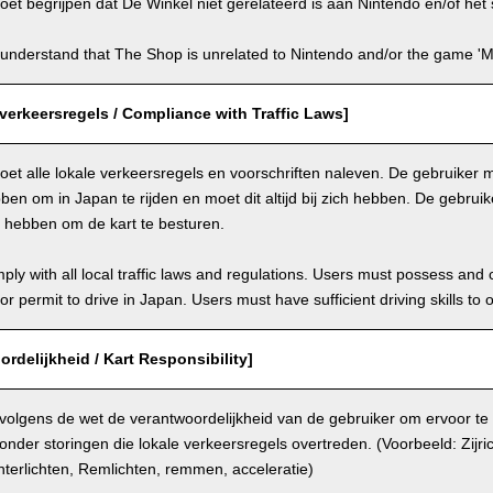
et begrijpen dat De Winkel niet gerelateerd is aan Nintendo en/of het s
understand that The Shop is unrelated to Nintendo and/or the game 'Ma
verkeersregels / Compliance with Traffic Laws]
et alle lokale verkeersregels en voorschriften naleven. De gebruiker mo
en om in Japan te rijden en moet dit altijd bij zich hebben. De gebru
n hebben om de kart te besturen.
ly with all local traffic laws and regulations. Users must possess and ca
 or permit to drive in Japan. Users must have sufficient driving skills to 
ordelijkheid / Kart Responsibility]
 volgens de wet de verantwoordelijkheid van de gebruiker om ervoor te
onder storingen die lokale verkeersregels overtreden. (Voorbeeld: Zijri
terlichten, Remlichten, remmen, acceleratie)