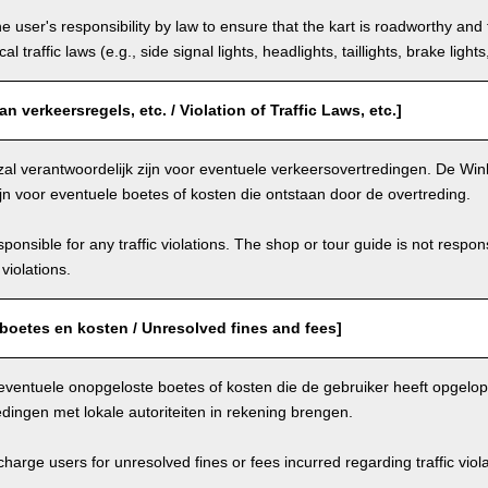
the user's responsibility by law to ensure that the kart is roadworthy and
al traffic laws (e.g., side signal lights, headlights, taillights, brake light
n verkeersregels, etc. / Violation of Traffic Laws, etc.]
zal verantwoordelijk zijn voor eventuele verkeersovertredingen. De Winke
ijn voor eventuele boetes of kosten die ontstaan door de overtreding.
ponsible for any traffic violations. The shop or tour guide is not respons
violations.
boetes en kosten / Unresolved fines and fees]
eventuele onopgeloste boetes of kosten die de gebruiker heeft opgelo
dingen met lokale autoriteiten in rekening brengen.
arge users for unresolved fines or fees incurred regarding traffic violat