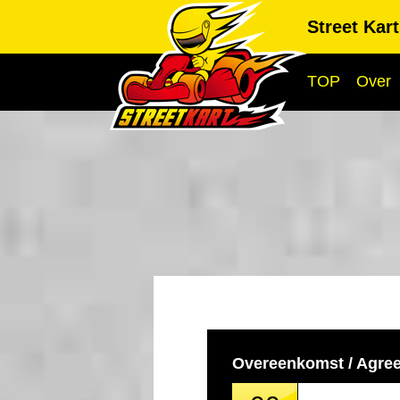
Street Kar
TOP
Over
Overeenkomst / Agre