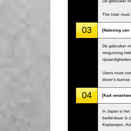
De gebruiker mo
The User must 
03
[Naleving van 
De gebruiker mo
vergunning hebb
rijvaardighede
Users must comp
driver's license
04
[Kart verantwo
In Japan is het
bedienbaar is z
Koplampen, Ach