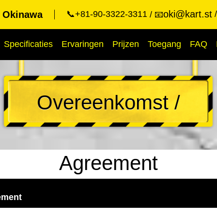
oki@kart.st
t Okinawa
📞+81-90-3322-3311
📧
Specificaties
Ervaringen
Prijzen
Toegang
FAQ
Overeenkomst /
Agreement
ement