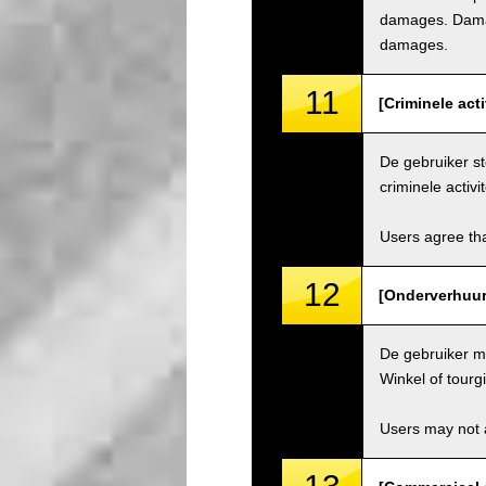
damages. Damage
damages.
11
[Criminele acti
De gebruiker st
criminele activit
Users agree tha
12
[Onderverhuur 
De gebruiker ma
Winkel of tourg
Users may not a