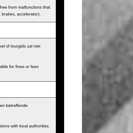
 free from malfunctions that
s, brakes, accelerator).
l of tourgids zal niet
ible for fines or fees
pen betreffende
ions with local authorities.