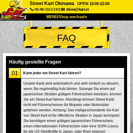
Street Kart Okinawa
OPEN 10:00-22:00
📞+81-90-3322-3311
📧
shina@kart.st
MENÜ/Shop wechseln
START
FAQ
Über uns
Spezifikationen
Preise
Anfahrt
Bewertungen
FAQ
Unternehmen
Buchung
Häufig gestellte Fragen
Shop wechseln
01
Kann jeder ein Street Kart fahren?
Tokio Shinagawa
Tokio Akihabara#1
Unsere Karts sind automatisch und sehr einfach zu steuern,
wenn Sie regelmäßig Auto fahren. Solange Sie einen auf
Tokio Akihabara#2
Tokio Shibuya
japanischen Straßen gültigen Führerschein besitzen, können
Tokio Shibuya Annex
Tokio Bucht
Sie ein Street Kart fahren. Allerdings können Street Karts
nicht mit Führerscheinen für Mopeds oder Motorräder
Tokio Asakusa
Osaka
gefahren werden. Achtung: Das maßgeschneiderte Go-Kart
von Street Kart ist für öffentliche Straßen in Japan konzipiert.
Okinawa
Sie benötigen einen gültigen japanischen Führerschein,
einen internationalen Führerschein oder eine SOFA-Lizenz
für die US-Streitkräfte in Japan, oder Ihren eigenen