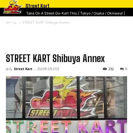
Street Kart
Take On A Street Go-Kart Thru [ Tokyo / Osaka / Okinawa! ]
ホーム
STREET KART Shibuya Annex
STREET KART Shibuya Annex
から
Street Kart
-
2025年3月27日
232
0