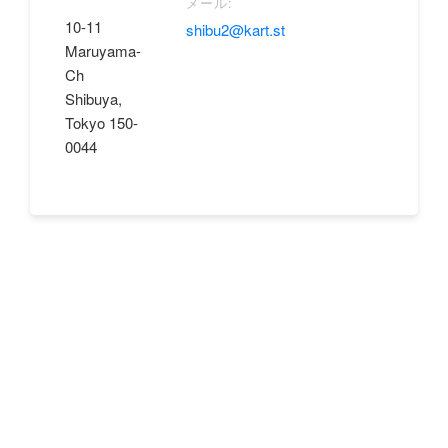
メール:
10-11
shibu2@kart.st
Maruyama-
Ch
Shibuya,
Tokyo 150-
0044