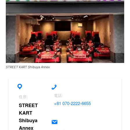
STREET KART Shibuya Annex
電話:
住所:
+81 070-2222-6655
STREET
KART
Shibuya
Annex