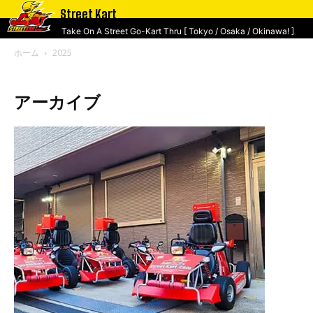
Street Kart
Take On A Street Go-Kart Thru [ Tokyo / Osaka / Okinawa! ]
ホーム
2025
アーカイブ